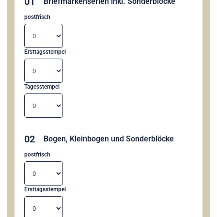
01
Briefmarkenserien inkl. Sonderblöcke
postfrisch
Ersttagsstempel
Tagesstempel
02
Bogen, Kleinbogen und Sonderblöcke
postfrisch
Ersttagsstempel