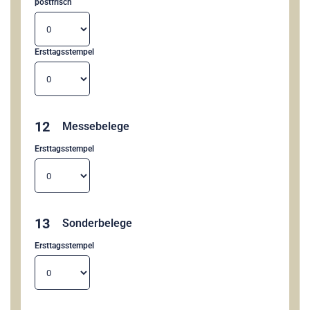
postfrisch
Ersttagsstempel
12
Messebelege
Ersttagsstempel
13
Sonderbelege
Ersttagsstempel