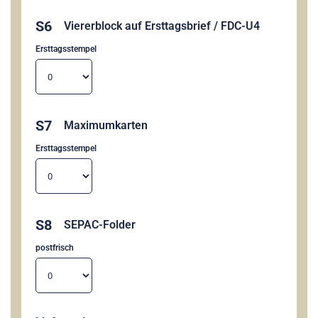
S6
Viererblock auf Ersttagsbrief / FDC-U4
Ersttagsstempel
S7
Maximumkarten
Ersttagsstempel
S8
SEPAC-Folder
postfrisch