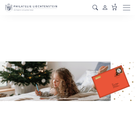
0
Men