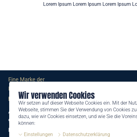
Lorem Ipsum Lorem Ipsum Lorem Ipsum L
Eine Marke der
Liechtensteinischen Post AG
Wir verwenden Cookies
post.li
Wir setzen auf dieser Webseite Cookies ein. Mit der Nu
Webseite, stimmen Sie der Verwendung von Cookies zu.
Alte Zollstrasse 11
dazu, wie wir Cookies einsetzen, und wie Sie die Vorei
9494 Schaan
können:
Liechtenstein
Einstellungen
Datenschutzerklärung