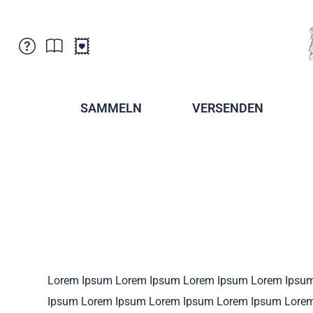
Kundenbetreuung
Aktuelles
Verkaufsstellen
Abonnemente
SAMMELN
VERSENDEN
Newsletter
Broschüren
Broschüren - Archiv
Postmuseum
Stempel - Archiv
Sammlervereine
Presse / Medien
Kryptobriefmarken
Fürstentum Liechtenstein
Postcrossing
Stamp Manager
Lorem Ipsum Lorem Ipsum Lorem Ipsum Lorem Ipsu
Ipsum Lorem Ipsum Lorem Ipsum Lorem Ipsum Lore