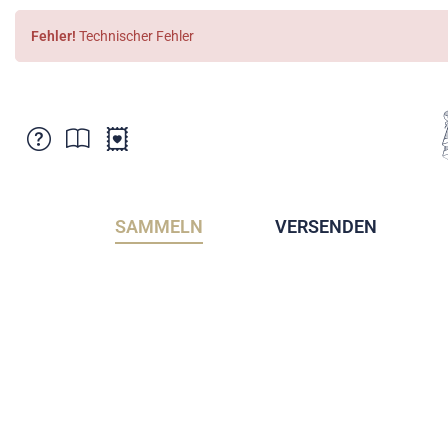
Fehler!
Technischer Fehler
Kundenbetreuung
Aktuelles
Verkaufsstellen
Abonnemente
SAMMELN
VERSENDEN
Newsletter
Broschüren
Broschüren - Archiv
Postmuseum
Stempel - Archiv
Sammlervereine
Presse / Medien
Kryptobriefmarken
Fürstentum Liechtenstein
Postcrossing
Stamp Manager