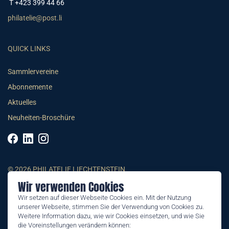
T +423 399 44 66
philatelie@post.li
QUICK LINKS
Sammlervereine
Abonnemente
Aktuelles
Neuheiten-Broschüre
© 2026 PHILATELIE LIECHTENSTEIN
Wir verwenden Cookies
AGB
Wir setzen auf dieser Webseite Cookies ein. Mit der Nutzung
unserer Webseite, stimmen Sie der Verwendung von Cookies zu.
Impressum
Weitere Information dazu, wie wir Cookies einsetzen, und wie Sie
Datenschutzerklärung
die Voreinstellungen verändern können: