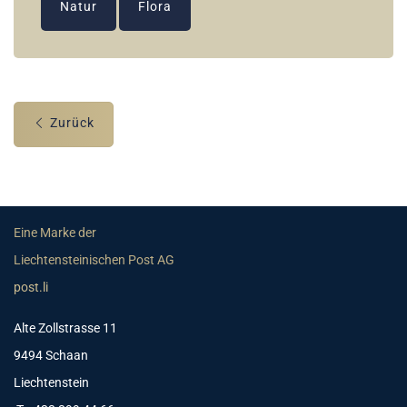
Natur
Flora
Zurück
Eine Marke der
Liechtensteinischen Post AG
post.li
Alte Zollstrasse 11
9494 Schaan
Liechtenstein