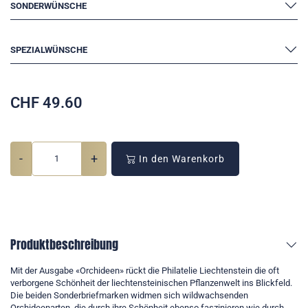
SONDERWÜNSCHE
SPEZIALWÜNSCHE
CHF
49.60
-
+
In den Warenkorb
Produktbeschreibung
Mit der Ausgabe «Orchideen» rückt die Philatelie Liechtenstein die oft
verborgene Schönheit der liechtensteinischen Pflanzenwelt ins Blickfeld.
Die beiden Sonderbriefmarken widmen sich wildwachsenden
Orchideenarten, die durch ihre Schönheit ebenso faszinieren wie durch