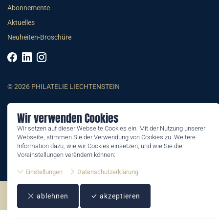
Abonnemente
Aktuelles
Neuheiten-Broschüre
© 2026 PHILATELIE LIECHTENSTEIN
AGB
Wir verwenden Cookies
Impressum
Wir setzen auf dieser Webseite Cookies ein. Mit der Nutzung unserer
Webseite, stimmen Sie der Verwendung von Cookies zu. Weitere
Datenschutzerklärung
Information dazu, wie wir Cookies einsetzen, und wie Sie die
Voreinstellungen verändern können:
Einstellungen
Datenschutzerklärung
©2026 by Philatelie Liechtenstein | All rights reserved
ablehnen
akzeptieren