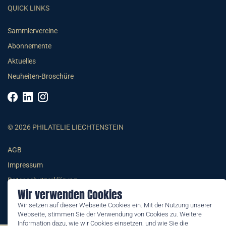
QUICK LINKS
Sammlervereine
Abonnemente
Aktuelles
Neuheiten-Broschüre
© 2026 PHILATELIE LIECHTENSTEIN
AGB
Impressum
Datenschutzerklärung
Wir verwenden Cookies
Wir setzen auf dieser Webseite Cookies ein. Mit der Nutzung unserer
Webseite, stimmen Sie der Verwendung von Cookies zu. Weitere
Information dazu, wie wir Cookies einsetzen, und wie Sie die