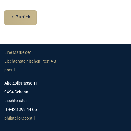
Zurück
Eine Marke der
Liechtensteinischen Post AG
post.li
Alte Zollstrasse 11
9494 Schaan
Liechtenstein
T +423 399 44 66
philatelie@post.li