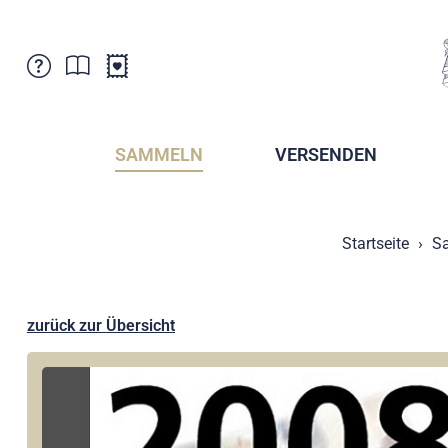
Kundenbetreuung
Aktuelles
Verkaufsstellen
Abonnemente
SAMMELN
VERSENDEN
Newsletter
Broschüren
Broschüren - Archiv
Postmuseum
Startseite
S
Stempel - Archiv
Sammlervereine
Presse / Medien
Kryptobriefmarken
Fürstentum Liechtenstein
Postcrossing
zurück zur Übersicht
Stamp Manager