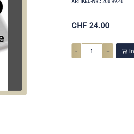
ARTIKEL-NR.:
208.99.48
CHF
24.00
-
+
In