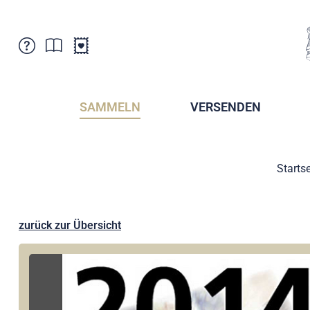
Kundenbetreuung
Aktuelles
Verkaufsstellen
Abonnemente
SAMMELN
VERSENDEN
Newsletter
Broschüren
Broschüren - Archiv
Postmuseum
Startse
Stempel - Archiv
Sammlervereine
Presse / Medien
Kryptobriefmarken
Fürstentum Liechtenstein
Postcrossing
zurück zur Übersicht
Stamp Manager