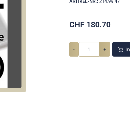
ARTIKEL-NR.:
214.99.47
CHF
180.70
-
+
In