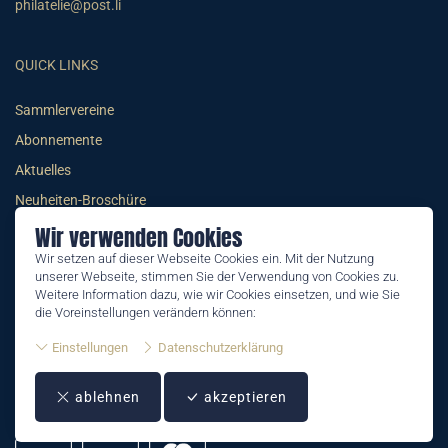
philatelie@post.li
QUICK LINKS
Sammlervereine
Abonnemente
Aktuelles
Neuheiten-Broschüre
Wir verwenden Cookies
Wir setzen auf dieser Webseite Cookies ein. Mit der Nutzung
unserer Webseite, stimmen Sie der Verwendung von Cookies zu.
Weitere Information dazu, wie wir Cookies einsetzen, und wie Sie
© 2026 PHILATELIE LIECHTENSTEIN
die Voreinstellungen verändern können:
AGB
Einstellungen
Datenschutzerklärung
Impressum
ablehnen
akzeptieren
Datenschutzerklärung