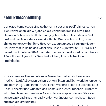
Produktbeschreibung
Der Hase komplettiert eine Reihe von insgesamt zwölf chinesischen
Tierkreiszeichen, die wir jährlich als Sondermarken in Form eines
filigranen Scherenschnitts herausgegeben haben. Auch dieses Mal
umfasst der Sonderblock vier identische Wertzeichen in Rot, dem
chinesischen Symbol für Glück. Am 22. Januar 2023 beginnt mit dem
Neujahrsfest in China das «Jahr des Hasen» (Wertstufe CHF 8.40). Es
dauert bis 9. Februar 2024. Laut dem fernöstlichen Horoskop ist dieses
Säugetier ein Symbol für Geschwindigkeit, Beweglichkeit und
Fruchtbarkeit.
Im Zeichen des Hasen geborene Menschen gelten als besonders
friedlich. Laut Astrologen gehen sie Konflikten und Schwierigkeiten gerne
aus dem Weg. Dank ihres freundlichen Wesens seien sie aber beliebte
Gesellschafter und wüssten das Beste aus sich zu machen. Trotzdem
wird den Hasen ein gewisser Pessimismus zugeschrieben. Sie seien
konservativ und unsicher und würden Veränderungen nicht schätzen,
erklären die Sterndeuter.