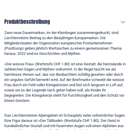
Produktbeschreibung
Zwei neue Dauermarken, im 4er-Kleinbogen zusammengedruckt, sind
Liechtensteins Beitrag zu den diesjährigen Europamarken. Die
Mitgliedsstaaten der Organisation europäischer Postunternehmen
(PostEurop) geben jährlich Wertzeichen zu einem gemeinsamen Thema
heraus, 2022 sind es Geschichten und Mythen.
«Die weisse Frau» (Wertstufe CHF 1.80) ist eine Gestalt, die hierzulande in
zahlreichen Sagen und Mythen vorkommt. In der Regel taucht sie als
harmloses Wesen auf, das von Beobachtern zufällig gesehen oder durch
ein ungutes Gefühl bemerkt wird. Auf der Briefmarke schwebt die weisse
Frau durch ein Feld voller Königskerzen und löst sich langsam in Luft auf,
sowie sie es der Legende nach getan haben soll, als Kinder ihr
begegneten. Die Königskerze steht für Furchtlosigkeit und den Schutz vor
bösen Geistern.
Das Liechtensteiner Alpengebiet ist Schauplatz vieler unheimlicher Sagen.
Eine Figur daraus ist «Der Tälibudel» (Wertstufe CHF 1.80). Der Geist in
hundeähnlicher Gestalt und mit feuerroten Augen soll einen Alphirten aus