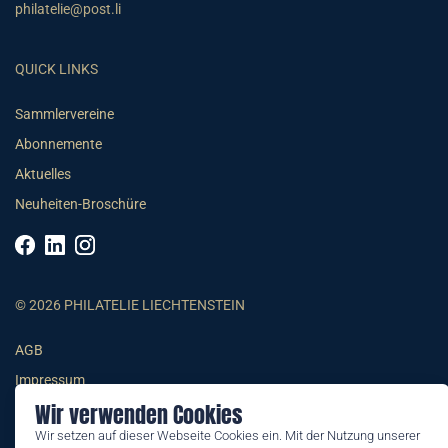
philatelie@post.li
QUICK LINKS
Sammlervereine
Abonnemente
Aktuelles
Neuheiten-Broschüre
© 2026 PHILATELIE LIECHTENSTEIN
AGB
Impressum
Wir verwenden Cookies
Datenschutzerklärung
Wir setzen auf dieser Webseite Cookies ein. Mit der Nutzung unserer