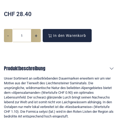
CHF
28.40
-
+
In den Warenkorb
Produktbeschreibung
Unser Sortiment an selbstklebenden Dauermarken erweitern wir um vier
Motive aus der Tierwelt des Liechtensteiner Saminatals. Die
ursprüngliche, wildromantische Natur des beliebten Alpengebietes bietet
dem «Alpensalamander» (Wertstufe CHF 0.90) ein optimales
Lebensumfeld. Der schwarz glänzende Lurch bringt seinen Nachwuchs
lebend zur Welt und ist somit nicht von Laichgewässern abhängig. In den
Ostalpen nur mehr lokal verbreitet ist die «Kiesbankameise» (Wertstufe
CHF 1.10). Die Formica selysi (lat.) wird in den Roten Listen der Region als
bedrohte Art entsprechend hoch eingestuft.