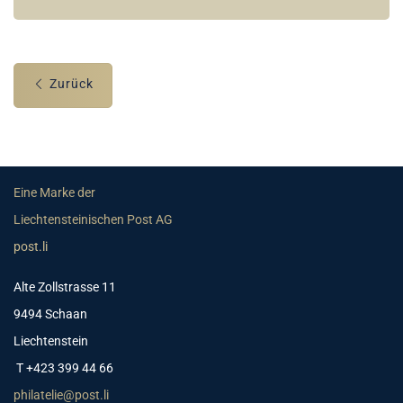
Zurück
Eine Marke der
Liechtensteinischen Post AG
post.li
Alte Zollstrasse 11
9494 Schaan
Liechtenstein
T +423 399 44 66
philatelie@post.li