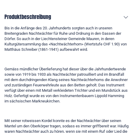
Produktbeschreibung
Bis in die Anfänge des 20. Jahrhunderts sorgten auch in unseren
Breitengraden Nachtwächter für Ruhe und Ordnung in den Gassen der
Dörfer. So auch in der Liechtensteiner Gemeinde Mauren, in deren
Kulturgütersammlung das «Nachtwächterhorn» (Wertstufe CHF 1.90) von
Matthäus Schreiber (1861-1941) aufbewahrt wird.
Gemäss mündlicher Überlieferung hat dieser über die Jahrhundertwende
sowie von 1919 bis 1933 als Nachtwächter patrouilliert und im Brandfall
mit dem durchdringenden Klang seines Nachtwächterhorns die Anwohner
und zuständigen Feuerwehrleute aus den Betten geholt. Das Instrument
verfügt über einen mit Metall verkleideten Trichter und ein Mundstück aus
Holz. Gefertigt wurde es von den Instrumentenbauern Lippold Hamming
im sächsischen Markneukirchen.
Mit seiner rotweissen Kordel konnte es der Nachtwächter über seinen
Mantel um den Oberkörper tragen, sodass es immer griffbereit war. Häufig
waren Nachtwächter auch zu hören, wenn sie mit einem Ruf oder Lied die