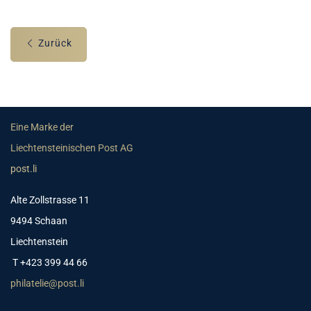
Zurück
Eine Marke der
Liechtensteinischen Post AG
post.li
Alte Zollstrasse 11
9494 Schaan
Liechtenstein
T +423 399 44 66
philatelie@post.li