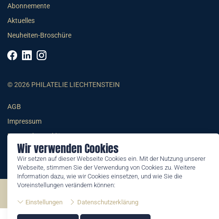
Abonnemente
Aktuelles
Neuheiten-Broschüre
© 2026 PHILATELIE LIECHTENSTEIN
AGB
Impressum
Datenschutzerklärung
Wir verwenden Cookies
Wir setzen auf dieser Webseite Cookies ein. Mit der Nutzung unserer
Webseite, stimmen Sie der Verwendung von Cookies zu. Weitere
Information dazu, wie wir Cookies einsetzen, und wie Sie die
Voreinstellungen verändern können:
©2026 by Philatelie Liechtenstein | All rights reserved
Einstellungen
Datenschutzerklärung