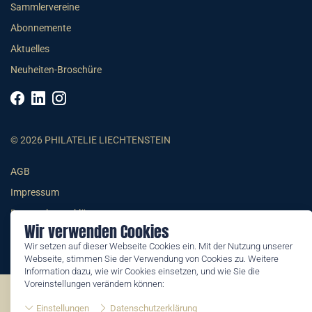
Sammlervereine
Abonnemente
Aktuelles
Neuheiten-Broschüre
© 2026 PHILATELIE LIECHTENSTEIN
AGB
Impressum
Datenschutzerklärung
Wir verwenden Cookies
Wir setzen auf dieser Webseite Cookies ein. Mit der Nutzung unserer
Webseite, stimmen Sie der Verwendung von Cookies zu. Weitere
Information dazu, wie wir Cookies einsetzen, und wie Sie die
Voreinstellungen verändern können:
©2026 by Philatelie Liechtenstein | All rights reserved
Einstellungen
Datenschutzerklärung