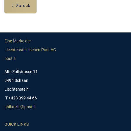
Zurück
Eine Marke der
Liechtensteinischen Post AG
post.li
Alte Zollstrasse 11
9494 Schaan
Liechtenstein
T +423 399 44 66
philatelie@post.li
QUICK LINKS