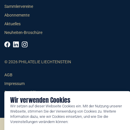
Sammlervereine
Abonnemente
Aktuelles
Neuheiten-Broschüre
© 2026 PHILATELIE LIECHTENSTEIN
AGB
Impressum
Datenschutzerklärung
Wir verwenden Cookies
Wir setzen auf dieser Webseite Cookies ein. Mit der Nutzung unserer
Webseite, stimmen Sie der Verwendung von Cookies zu. Weitere
Information dazu, wie wir Cookies einsetzen, und wie Sie die
Voreinstellungen verändern können:
©2026 by Philatelie Liechtenstein | All rights reserved