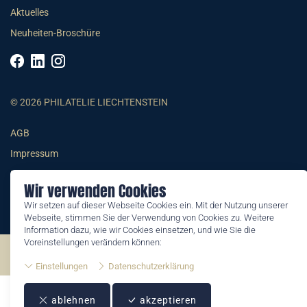
Aktuelles
Neuheiten-Broschüre
© 2026 PHILATELIE LIECHTENSTEIN
AGB
Impressum
Datenschutzerklärung
Wir verwenden Cookies
Wir setzen auf dieser Webseite Cookies ein. Mit der Nutzung unserer
Webseite, stimmen Sie der Verwendung von Cookies zu. Weitere
Information dazu, wie wir Cookies einsetzen, und wie Sie die
Voreinstellungen verändern können:
©2026 by Philatelie Liechtenstein | All rights reserved
Einstellungen
Datenschutzerklärung
ablehnen
akzeptieren