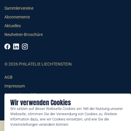
Sammlervereine
Abonnemente
Aktuelles
Neuheiten-Broschüre
© 2026 PHILATELIE LIECHTENSTEIN
AGB
Impressum
Datenschutzerklärung
Wir verwenden Cookies
Wir setzen auf dieser Webseite Cookies ein. Mit der Nutzung unserer
Webseite, stimmen Sie der Verwendung von Cookies zu. Weitere
Information dazu, wie wir Cookies einsetzen, und wie Sie die
Voreinstellungen verändern können:
©2026 by Philatelie Liechtenstein | All rights reserved