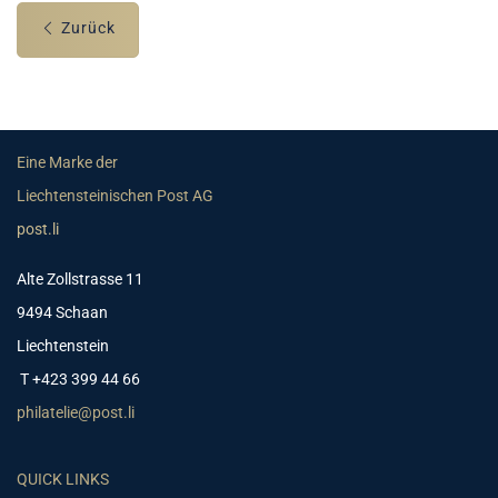
Zurück
Eine Marke der
Liechtensteinischen Post AG
post.li
Alte Zollstrasse 11
9494 Schaan
Liechtenstein
T +423 399 44 66
philatelie@post.li
QUICK LINKS