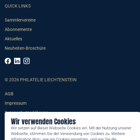
QUICK LINKS
Sammlervereine
Abonnemente
Aktuelles
Neuheiten-Broschüre
© 2026 PHILATELIE LIECHTENSTEIN
AGB
Impressum
Datenschutzerklärung
Wir verwenden Cookies
Wir setzen auf dieser Webseite Cookies ein. Mit der Nutzung unserer
Webseite, stimmen Sie der Verwendung von Cookies zu. Weitere
Information dazu, wie wir Cookies einsetzen, und wie Sie die