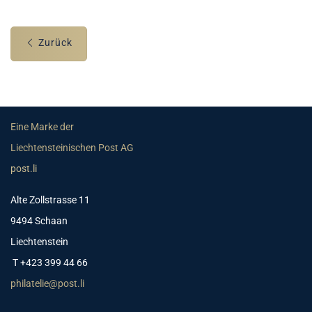
Zurück
Eine Marke der
Liechtensteinischen Post AG
post.li
Alte Zollstrasse 11
9494 Schaan
Liechtenstein
T +423 399 44 66
philatelie@post.li