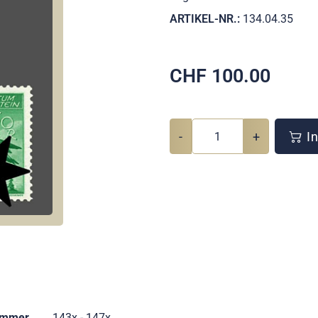
ARTIKEL-NR.:
134.04.35
CHF
100.00
-
+
In
ummer
143x - 147x