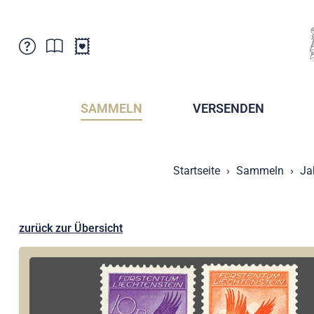
Kundenbetreuung
Aktuelles
Verkaufsstellen
Abonnemente
SAMMELN
VERSENDEN
Newsletter
Broschüren
Broschüren - Archiv
Postmuseum
Startseite
Sammeln
Ja
Stempel - Archiv
Sammlervereine
Presse / Medien
Kryptobriefmarken
Fürstentum Liechtenstein
Postcrossing
zurück zur Übersicht
Stamp Manager