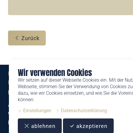
Zurück
Wir verwenden Cookies
Eine Marke der
Wir setzen auf dieser Webseite Cookies ein. Mit der Nu
Liechtensteinischen Post AG
Webseite, stimmen Sie der Verwendung von Cookies zu.
post.li
dazu, wie wir Cookies einsetzen, und wie Sie die Vorei
können:
Alte Zollstrasse 11
Einstellungen
Datenschutzerklärung
9494 Schaan
Liechtenstein
ablehnen
akzeptieren
T +423 399 44 66