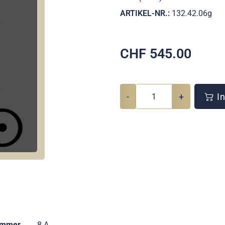
ARTIKEL-NR.:
132.42.06g
CHF
545.00
-
+
In
ummer
8 A