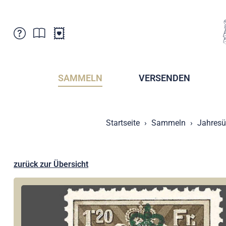
Kundenbetreuung
Aktuelles
Verkaufsstellen
Abonnemente
SAMMELN
VERSENDEN
Newsletter
Broschüren
Broschüren - Archiv
Postmuseum
Startseite
Sammeln
Jahresü
Stempel - Archiv
Sammlervereine
Presse / Medien
Kryptobriefmarken
Fürstentum Liechtenstein
Postcrossing
zurück zur Übersicht
Stamp Manager