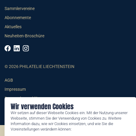
Sammlervereine
Abonnemente
Aktuelles
Neuheiten-Broschüre
© 2026 PHILATELIE LIECHTENSTEIN
AGB
Impressum
Datenschutzerklärung
Wir verwenden Cookies
Wir setzen auf dieser Webseite Cookies ein. Mit der Nutzung unserer
Webseite, stimmen Sie der Verwendung von Cookies zu. Weitere
Information dazu, wie wir Cookies einsetzen, und wie Sie die
Voreinstellungen verändern können:
©2026 by Philatelie Liechtenstein | All rights reserved