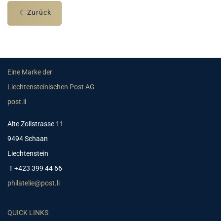
Zurück
Eine Marke der
Liechtensteinischen Post AG
post.li
Alte Zollstrasse 11
9494 Schaan
Liechtenstein
T +423 399 44 66
philatelie@post.li
QUICK LINKS