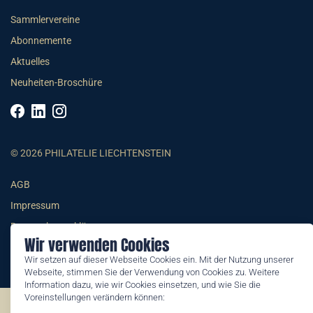
Sammlervereine
Abonnemente
Aktuelles
Neuheiten-Broschüre
© 2026 PHILATELIE LIECHTENSTEIN
AGB
Impressum
Datenschutzerklärung
Wir verwenden Cookies
Wir setzen auf dieser Webseite Cookies ein. Mit der Nutzung unserer
Webseite, stimmen Sie der Verwendung von Cookies zu. Weitere
Information dazu, wie wir Cookies einsetzen, und wie Sie die
Voreinstellungen verändern können:
©2026 by Philatelie Liechtenstein | All rights reserved