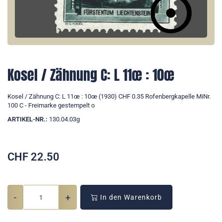
Kosel / Zähnung C: L 11œ : 10œ
Kosel / Zähnung C: L 11œ : 10œ (1930) CHF 0.35 Rofenbergkapelle MiNr.
100 C - Freimarke gestempelt o
ARTIKEL-NR.:
130.04.03g
CHF
22.50
-
+
In den Warenkorb