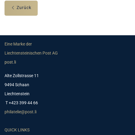
Zurück
Eine Marke der
Liechtensteinischen Post AG
post.li
Alte Zollstrasse 11
9494 Schaan
Liechtenstein
T +423 399 44 66
philatelie@post.li
QUICK LINKS