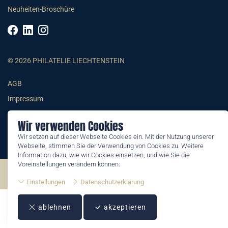
Neuheiten-Broschüre
© 2026 PHILATELIE LIECHTENSTEIN
AGB
Impressum
Datenschutzerklärung
Wir verwenden Cookies
Wir setzen auf dieser Webseite Cookies ein. Mit der Nutzung unserer
Webseite, stimmen Sie der Verwendung von Cookies zu. Weitere
Information dazu, wie wir Cookies einsetzen, und wie Sie die
Voreinstellungen verändern können:
©2026 by Philatelie Liechtenstein | All rights reserved
Einstellungen
Datenschutzerklärung
ablehnen
akzeptieren