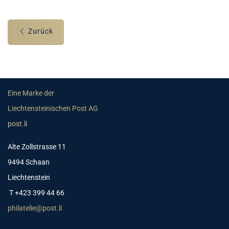
Zurück
Eine Marke der
Liechtensteinischen Post AG
post.li
Alte Zollstrasse 11
9494 Schaan
Liechtenstein
T +423 399 44 66
philatelie@post.li