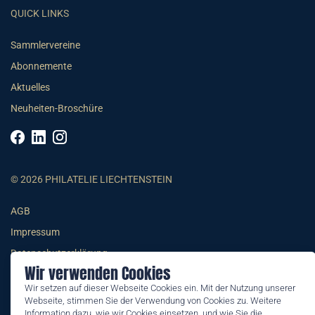
QUICK LINKS
Sammlervereine
Abonnemente
Aktuelles
Neuheiten-Broschüre
© 2026 PHILATELIE LIECHTENSTEIN
AGB
Impressum
Datenschutzerklärung
Wir verwenden Cookies
Wir setzen auf dieser Webseite Cookies ein. Mit der Nutzung unserer
Webseite, stimmen Sie der Verwendung von Cookies zu. Weitere
Information dazu, wie wir Cookies einsetzen, und wie Sie die