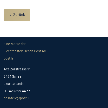
Zurück
Eine Marke der
Liechtensteinischen Post AG
post.li
Alte Zollstrasse 11
9494 Schaan
Liechtenstein
T +423 399 44 66
philatelie@post.li