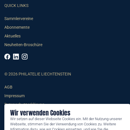
QUICK LINKS
Sammlervereine
Abonnemente
Aktuelles
Neuheiten-Broschüre
© 2026 PHILATELIE LIECHTENSTEIN
AGB
Impressum
Datenschutzerklärung
Wir verwenden Cookies
Wir setzen auf dieser Webseite Cookies ein. Mit der Nutzung unserer
Webseite, stimmen Sie der Verwendung von Cookies zu. Weitere
Information dazu, wie wir Cookies einsetzen, und wie Sie die