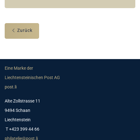
Zurück
Eine Marke der
Liechtensteinischen Post AG
post.li
Alte Zollstrasse 11
9494 Schaan
Liechtenstein
T +423 399 44 66
philatelie@post.li