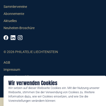
Sammlervereine
Abonnemente
Aktuelles
Neuheiten-Broschüre
© 2026 PHILATELIE LIECHTENSTEIN
AGB
Impressum
Datenschutzerklärung
Wir verwenden Cookies
Wir setzen auf dieser Webseite Cookies ein. Mit der Nutzung unserer
Webseite, stimmen Sie der Verwendung von Cookies zu. Weitere
Information dazu, wie wir Cookies einsetzen, und wie Sie die
Voreinstellungen verändern können:
©2026 by Philatelie Liechtenstein | All rights reserved