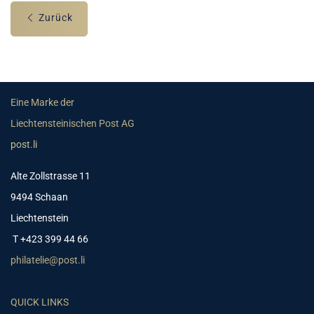
Zurück
Eine Marke der
Liechtensteinischen Post AG
post.li
Alte Zollstrasse 11
9494 Schaan
Liechtenstein
T +423 399 44 66
philatelie@post.li
QUICK LINKS