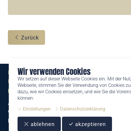
Zurück
Wir verwenden Cookies
Eine Marke der
Wir setzen auf dieser Webseite Cookies ein. Mit der Nu
Liechtensteinischen Post AG
Webseite, stimmen Sie der Verwendung von Cookies zu.
post.li
dazu, wie wir Cookies einsetzen, und wie Sie die Vorei
können:
Alte Zollstrasse 11
Einstellungen
Datenschutzerklärung
9494 Schaan
Liechtenstein
ablehnen
akzeptieren
T +423 399 44 66