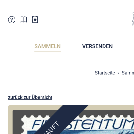
Kundenbetreuung
Aktuelles
Verkaufsstellen
Abonnemente
SAMMELN
VERSENDEN
Newsletter
Broschüren
Broschüren - Archiv
Postmuseum
Startseite
Samm
Stempel - Archiv
Sammlervereine
Presse / Medien
Kryptobriefmarken
Fürstentum Liechtenstein
Postcrossing
zurück zur Übersicht
Stamp Manager