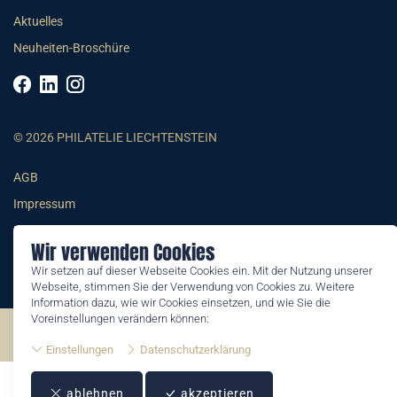
Aktuelles
Neuheiten-Broschüre
© 2026 PHILATELIE LIECHTENSTEIN
AGB
Impressum
Datenschutzerklärung
Wir verwenden Cookies
Wir setzen auf dieser Webseite Cookies ein. Mit der Nutzung unserer
Webseite, stimmen Sie der Verwendung von Cookies zu. Weitere
Information dazu, wie wir Cookies einsetzen, und wie Sie die
Voreinstellungen verändern können:
©2026 by Philatelie Liechtenstein | All rights reserved
Einstellungen
Datenschutzerklärung
ablehnen
akzeptieren