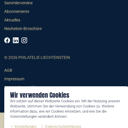
Sammlervereine
Abonnemente
Aktuelles
Neuheiten-Broschüre
© 2026 PHILATELIE LIECHTENSTEIN
AGB
Impressum
Datenschutzerklärung
Wir verwenden Cookies
Wir setzen auf dieser Webseite Cookies ein. Mit der Nutzung unserer
Webseite, stimmen Sie der Verwendung von Cookies zu. Weitere
Information dazu, wie wir Cookies einsetzen, und wie Sie die
Voreinstellungen verändern können:
©2026 by Philatelie Liechtenstein | All rights reserved
Einstellungen
Datenschutzerklärung