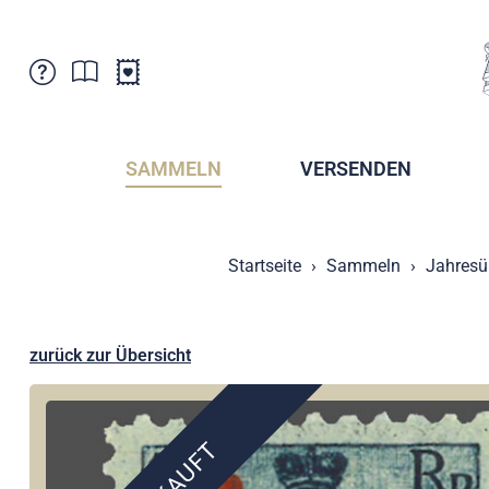
Kundenbetreuung
Aktuelles
Verkaufsstellen
Abonnemente
SAMMELN
VERSENDEN
Newsletter
Broschüren
Broschüren - Archiv
Postmuseum
Startseite
Sammeln
Jahresü
Stempel - Archiv
Sammlervereine
Presse / Medien
Kryptobriefmarken
Fürstentum Liechtenstein
Postcrossing
zurück zur Übersicht
Stamp Manager