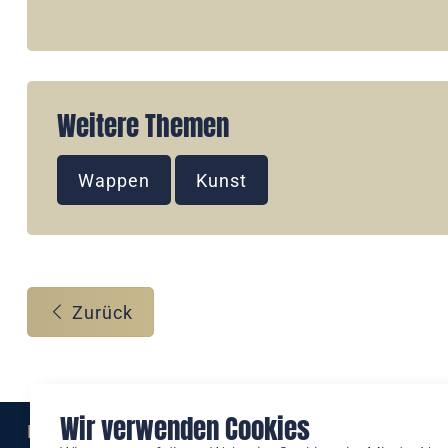
Weitere Themen
Wappen
Kunst
Zurück
Wir verwenden Cookies
Eine Marke der