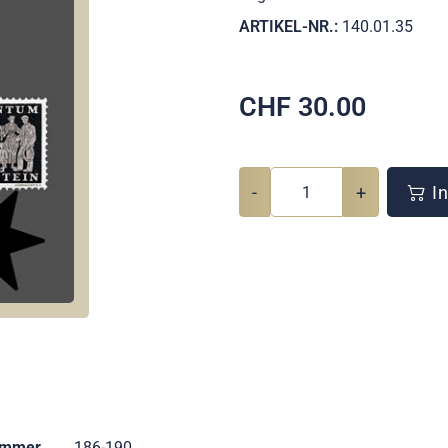
ARTIKEL-NR.:
140.01.35
CHF
30.00
-
+
In
ummer
186-190