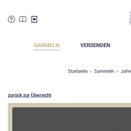
Kundenbetreuung
Aktuelles
Verkaufsstellen
Abonnemente
SAMMELN
VERSENDEN
Newsletter
Broschüren
Broschüren - Archiv
Postmuseum
Startseite
Sammeln
Jahr
Stempel - Archiv
Sammlervereine
Presse / Medien
Kryptobriefmarken
Fürstentum Liechtenstein
Postcrossing
zurück zur Übersicht
Stamp Manager