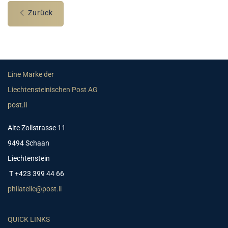
Zurück
Eine Marke der
Liechtensteinischen Post AG
post.li
Alte Zollstrasse 11
9494 Schaan
Liechtenstein
T +423 399 44 66
philatelie@post.li
QUICK LINKS