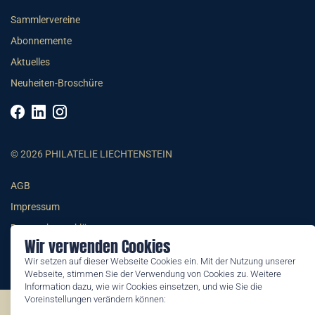
Sammlervereine
Abonnemente
Aktuelles
Neuheiten-Broschüre
© 2026 PHILATELIE LIECHTENSTEIN
AGB
Impressum
Datenschutzerklärung
Wir verwenden Cookies
Wir setzen auf dieser Webseite Cookies ein. Mit der Nutzung unserer
Webseite, stimmen Sie der Verwendung von Cookies zu. Weitere
Information dazu, wie wir Cookies einsetzen, und wie Sie die
Voreinstellungen verändern können:
©2026 by Philatelie Liechtenstein | All rights reserved