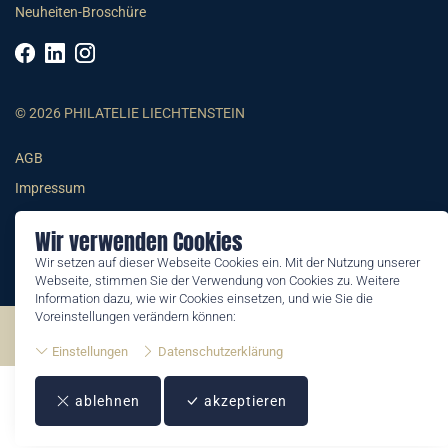
Neuheiten-Broschüre
© 2026 PHILATELIE LIECHTENSTEIN
AGB
Impressum
Datenschutzerklärung
Wir verwenden Cookies
Wir setzen auf dieser Webseite Cookies ein. Mit der Nutzung unserer
Webseite, stimmen Sie der Verwendung von Cookies zu. Weitere
Information dazu, wie wir Cookies einsetzen, und wie Sie die
Voreinstellungen verändern können:
©2026 by Philatelie Liechtenstein | All rights reserved
Einstellungen
Datenschutzerklärung
ablehnen
akzeptieren