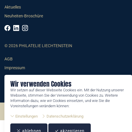
Aktuelles
Neuheiten-Broschüre
© 2026 PHILATELIE LIECHTENSTEIN
AGB
Impressum
Datenschutzerklärung
Wir verwenden Cookies
Wir setzen auf dieser Webseite Cookies ein. Mit der Nutzung unserer
Webseite, stimmen Sie der Verwendung von Cookies zu. Weitere
Information dazu, wie wir Cookies einsetzen, und wie Sie die
Voreinstellungen verändern können:
©2026 by Philatelie Liechtenstein | All rights reserved
Einstellungen
Datenschutzerklärung
ablehnen
akzeptieren