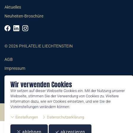
Aktuelles
Neuheiten-Broschüre
© 2026 PHILATELIE LIECHTENSTEIN
AGB
Impressum
Datenschutzerklärung
Wir verwenden Cookies
Wir setzen auf dieser Webseite Cookies ein. Mit der Nutzung unserer
Webseite, stimmen Sie der Verwendung von Cookies zu. Weitere
Information dazu, wie wir Cookies einsetzen, und wie Sie die
Voreinstellungen verändern können:
©2026 by Philatelie Liechtenstein | All rights reserved
Einstellungen
Datenschutzerklärung
ablehnen
akzeptieren