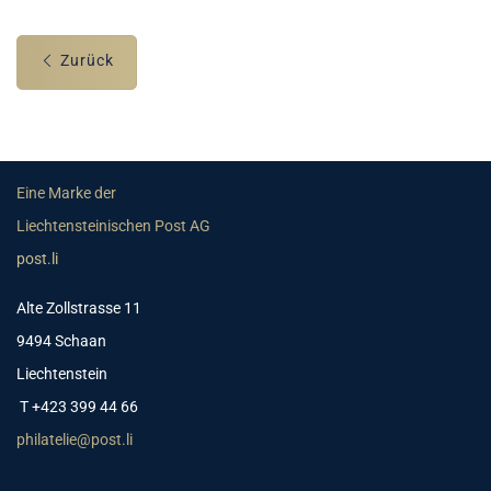
Zurück
Eine Marke der
Liechtensteinischen Post AG
post.li
Alte Zollstrasse 11
9494 Schaan
Liechtenstein
T +423 399 44 66
philatelie@post.li