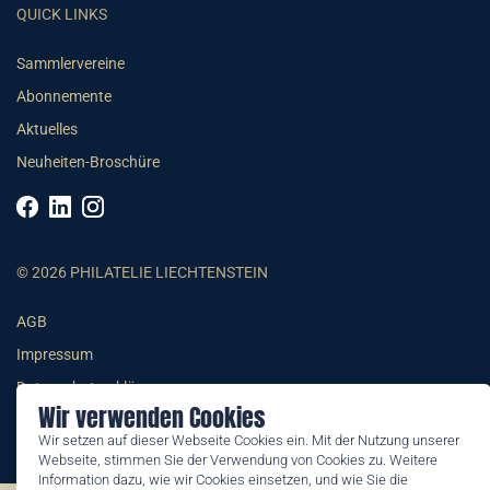
QUICK LINKS
Sammlervereine
Abonnemente
Aktuelles
Neuheiten-Broschüre
© 2026 PHILATELIE LIECHTENSTEIN
AGB
Impressum
Datenschutzerklärung
Wir verwenden Cookies
Wir setzen auf dieser Webseite Cookies ein. Mit der Nutzung unserer
Webseite, stimmen Sie der Verwendung von Cookies zu. Weitere
Information dazu, wie wir Cookies einsetzen, und wie Sie die