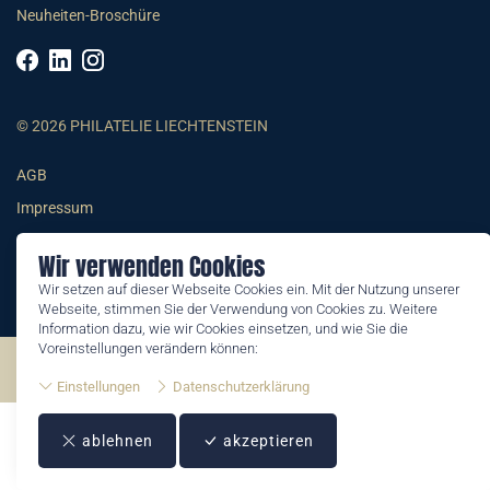
Neuheiten-Broschüre
© 2026 PHILATELIE LIECHTENSTEIN
AGB
Impressum
Datenschutzerklärung
Wir verwenden Cookies
Wir setzen auf dieser Webseite Cookies ein. Mit der Nutzung unserer
Webseite, stimmen Sie der Verwendung von Cookies zu. Weitere
Information dazu, wie wir Cookies einsetzen, und wie Sie die
Voreinstellungen verändern können:
©2026 by Philatelie Liechtenstein | All rights reserved
Einstellungen
Datenschutzerklärung
ablehnen
akzeptieren