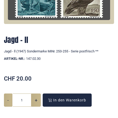
Jagd - ll
Jagd - ll (1947) Sondermarke MiNr. 253-255 - Serie postfrisch **
ARTIKEL-NR.:
147.02.30
CHF
20.00
-
+
In den Warenkorb