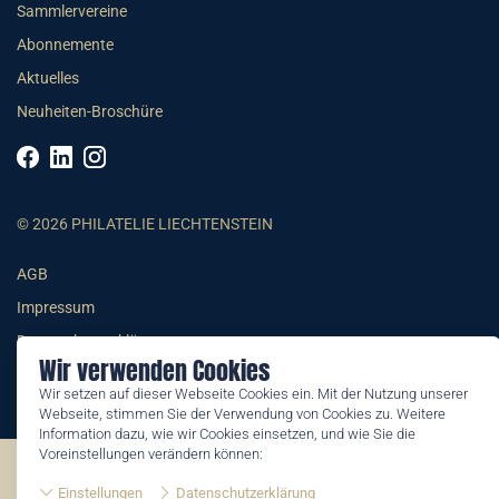
Sammlervereine
Abonnemente
Aktuelles
Neuheiten-Broschüre
© 2026 PHILATELIE LIECHTENSTEIN
AGB
Impressum
Datenschutzerklärung
Wir verwenden Cookies
Wir setzen auf dieser Webseite Cookies ein. Mit der Nutzung unserer
Webseite, stimmen Sie der Verwendung von Cookies zu. Weitere
Information dazu, wie wir Cookies einsetzen, und wie Sie die
Voreinstellungen verändern können:
©2026 by Philatelie Liechtenstein | All rights reserved
Einstellungen
Datenschutzerklärung