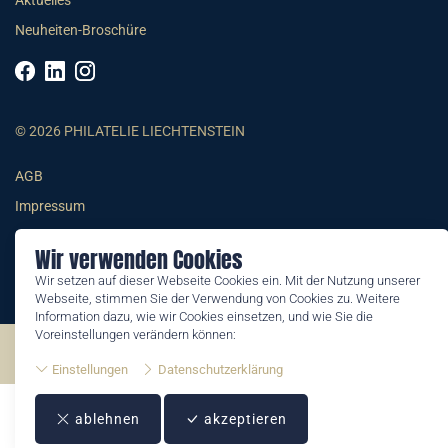
Aktuelles
Neuheiten-Broschüre
© 2026 PHILATELIE LIECHTENSTEIN
AGB
Impressum
Datenschutzerklärung
Wir verwenden Cookies
Wir setzen auf dieser Webseite Cookies ein. Mit der Nutzung unserer
Webseite, stimmen Sie der Verwendung von Cookies zu. Weitere
Information dazu, wie wir Cookies einsetzen, und wie Sie die
Voreinstellungen verändern können:
©2026 by Philatelie Liechtenstein | All rights reserved
Einstellungen
Datenschutzerklärung
ablehnen
akzeptieren