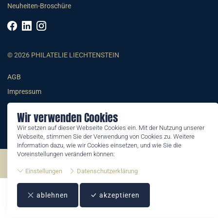
Neuheiten-Broschüre
© 2026 PHILATELIE LIECHTENSTEIN
AGB
Impressum
Datenschutzerklärung
Wir verwenden Cookies
Wir setzen auf dieser Webseite Cookies ein. Mit der Nutzung unserer
Webseite, stimmen Sie der Verwendung von Cookies zu. Weitere
Information dazu, wie wir Cookies einsetzen, und wie Sie die
Voreinstellungen verändern können:
©2026 by Philatelie Liechtenstein | All rights reserved
Einstellungen
Datenschutzerklärung
ablehnen
akzeptieren