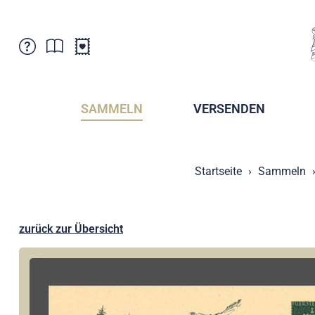
Kundenbetreuung
Aktuelles
Verkaufsstellen
Abonnemente
SAMMELN
VERSENDEN
Newsletter
Broschüren
Broschüren - Archiv
Postmuseum
Startseite
Sammeln
Stempel - Archiv
Sammlervereine
Presse / Medien
Kryptobriefmarken
Fürstentum Liechtenstein
Postcrossing
zurück zur Übersicht
Stamp Manager