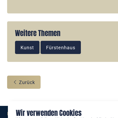
Weitere Themen
Kunst
Fürstenhaus
Zurück
Wir verwenden Cookies
Eine Marke der