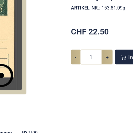
ARTIKEL-NR.:
153.81.09g
CHF
22.50
-
+
In
ummer
P37/09