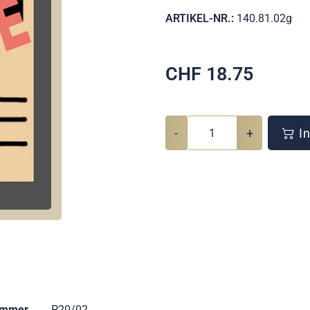
ARTIKEL-NR.:
140.81.02g
CHF
18.75
-
+
In
ummer
P20/02