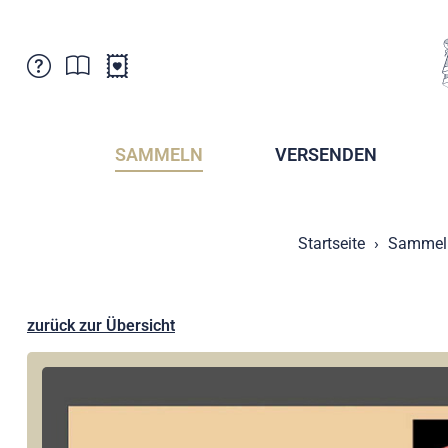
Kundenbetreuung
Aktuelles
Verkaufsstellen
Abonnemente
SAMMELN
VERSENDEN
Newsletter
Broschüren
Broschüren - Archiv
Postmuseum
Startseite
Sammel
Stempel - Archiv
Sammlervereine
Presse / Medien
Kryptobriefmarken
Fürstentum Liechtenstein
Postcrossing
zurück zur Übersicht
Stamp Manager