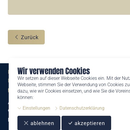
Zurück
Wir verwenden Cookies
Eine Marke der
Wir setzen auf dieser Webseite Cookies ein. Mit der Nu
Liechtensteinischen Post AG
Webseite, stimmen Sie der Verwendung von Cookies zu.
post.li
dazu, wie wir Cookies einsetzen, und wie Sie die Vorei
können:
Alte Zollstrasse 11
Einstellungen
Datenschutzerklärung
9494 Schaan
Liechtenstein
ablehnen
akzeptieren
T +423 399 44 66