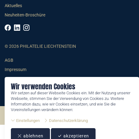
Aktuelles
Neuheiten-Broschüre
© 2026 PHILATELIE LIECHTENSTEIN
AGB
Impressum
Datenschutzerklärung
Wir verwenden Cookies
Wir setzen auf dieser Webseite Cookies ein. Mit der Nutzung unserer
Webseite, stimmen Sie der Verwendung von Cookies zu. Weitere
Information dazu, wie wir Cookies einsetzen, und wie Sie die
Voreinstellungen verändern können:
©2026 by Philatelie Liechtenstein | All rights reserved
Einstellungen
Datenschutzerklärung
ablehnen
akzeptieren