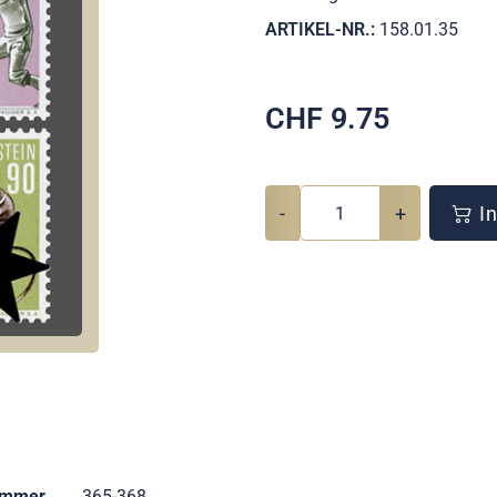
ARTIKEL-NR.:
158.01.35
CHF
9.75
-
+
In
ummer
365-368