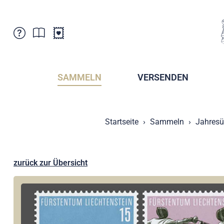
Kundenbetreuung
Aktuelles
Verkaufsstellen
Abonnemente
SAMMELN
VERSENDEN
Newsletter
Broschüren
Broschüren - Archiv
Postmuseum
Startseite
Sammeln
Jahresü
Stempel - Archiv
Sammlervereine
Presse / Medien
Kryptobriefmarken
Fürstentum Liechtenstein
Postcrossing
zurück zur Übersicht
Stamp Manager